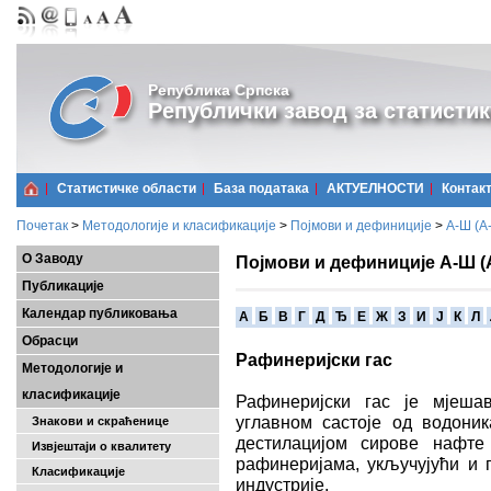
Република Српска
Републички завод за статистик
Статистичке области
Базa података
АКТУЕЛНОСТИ
Контак
Почетак
>
Методологије и класификације
>
Појмови и дефиниције
>
А-Ш (A
О Заводу
Појмови и дефиниције А-Ш (
Публикације
Календар публиковања
A
Б
В
Г
Д
Ђ
Е
Ж
З
И
Ј
К
Л
Обрасци
Рафинеријски гас
Методологије и
класификације
Рафинеријски гас је мјеша
углавном састоје од водоник
Знакови и скраћенице
дестилацијом сирове нафте
Извјештаји о квалитету
рафинеријама, укључујући и г
Класификације
индустрије.