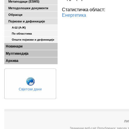
Метаподаци (ESMS)
Методолошки документи
Статистичка област:
Енергетика
Обрасци
Појмови и дефиниције
А-Ш (A-Ж)
По областима
Општи појмови и дефиниције
Новинари
Мултимедија
Архива
Свјетски дани
ЛИ
Званични веб-сајт Републичког завода 