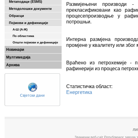
Метаподаци (ESMS)
Размијењени производи -
Методолошки документи
прекласификовани као рафи
процесепроизводње у рафин
Обрасци
потрошњи.
Појмови и дефиниције
А-Ш (A-Ж)
По областима
Интерна размјена производ
Општи појмови и дефиниције
промјене у квалитету или због
Новинари
Мултимедија
Враћено из петрохемије - 
Архива
рафинерији из процеса петрох
Статистичка област:
Енергетика
Свјетски дани
ЛИ
Званични веб-сајт Републичког завода 