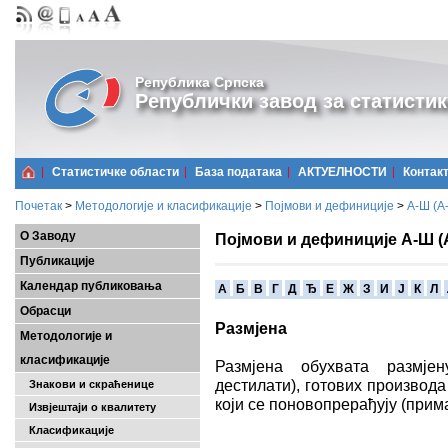
Република Српска
Републички завод за статистик
Статистичке области
Базa података
АКТУЕЛНОСТИ
Контак
Почетак
>
Методологије и класификације
>
Појмови и дефиниције
>
А-Ш (A
О Заводу
Појмови и дефиниције А-Ш (
Публикације
Календар публиковања
A
Б
В
Г
Д
Ђ
Е
Ж
З
И
Ј
К
Л
Обрасци
Размјена
Методологије и
класификације
Размјена обухвата размјен
дестилати), готових производа
Знакови и скраћенице
који се поновопрерађују (прима
Извјештаји о квалитету
Класификације