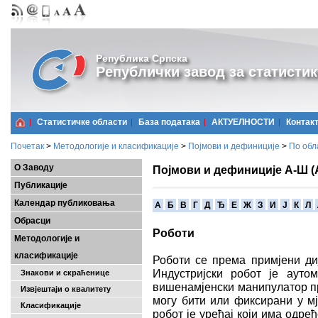
Република Српска
Републички завод за статистик
Статистичке области
Базa података
АКТУЕЛНОСТИ
Контак
Почетак
>
Методологије и класификације
>
Појмови и дефиниције
>
По обл
О Заводу
Појмови и дефиниције А-Ш (
Публикације
Календар публиковања
A
Б
В
Г
Д
Ђ
Е
Ж
З
И
Ј
К
Л
Обрасци
Роботи
Методологије и
класификације
Роботи се према примјени диј
Индустријски робот је аутом
Знакови и скраћенице
вишенамјенски манипулатор пр
Извјештаји о квалитету
могу бити или фиксирани у мј
Класификације
робот је уређај који има одре