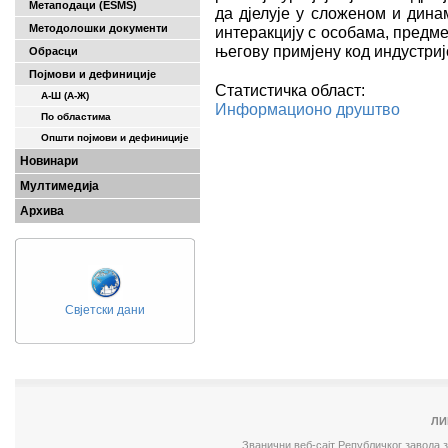
Метаподаци (ESMS)
да дјелује у сложеном и дина
Методолошки документи
интеракцију с особама, предм
његову примјену код индустриј
Обрасци
Појмови и дефиниције
Статистичка област:
А-Ш (A-Ж)
Информационо друштво
По областима
Општи појмови и дефиниције
Новинари
Мултимедија
Архива
Свјетски дани
ЛИ
Званични веб-сајт Републичког завода 