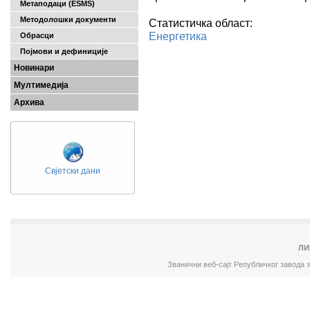
Метаподаци (ESMS)
Методолошки документи
Статистичка област:
Енергетика
Обрасци
Појмови и дефиниције
Новинари
Мултимедија
Архива
Свјетски дани
ЛИ
Званични веб-сајт Републичког завода 