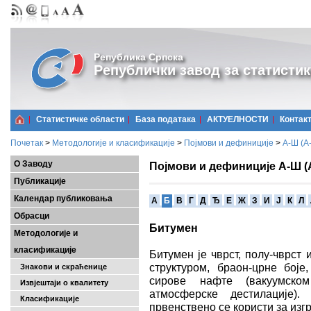
Република Српска
Републички завод за статистик
Статистичке области
Базa података
АКТУЕЛНОСТИ
Контак
Почетак
>
Методологије и класификације
>
Појмови и дефиниције
>
А-Ш (A
О Заводу
Појмови и дефиниције А-Ш (
Публикације
Календар публиковања
A
Б
В
Г
Д
Ђ
Е
Ж
З
И
Ј
К
Л
Обрасци
Битумен
Методологије и
класификације
Битумен је чврст, полу-чврс
структуром, браон-црне боје
Знакови и скраћенице
сирове нафте (вакуумско
Извјештаји о квалитету
атмосферске дестилације)
Класификације
првенствено се користи за изг