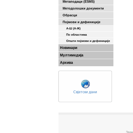
Метаподаци (ESMS)
Методолошки документи
Обрасци
Појмови и дефиниције
А-Ш (A-Ж)
По областима
Општи појмови и дефиниције
Новинари
Мултимедија
Архива
Свјетски дани
Зван