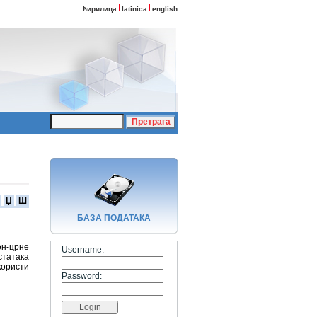
ћирилица
latinica
english
Џ
Ш
БАЗA ПОДАТАКА
он-црне
Username:
статака
користи
Password: