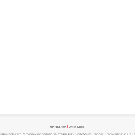
ЛИНКОВИ
WEB MAIL
ични веб-сајт Републичког завода за статистику Републике Српске,
Copyright © 2002 - 