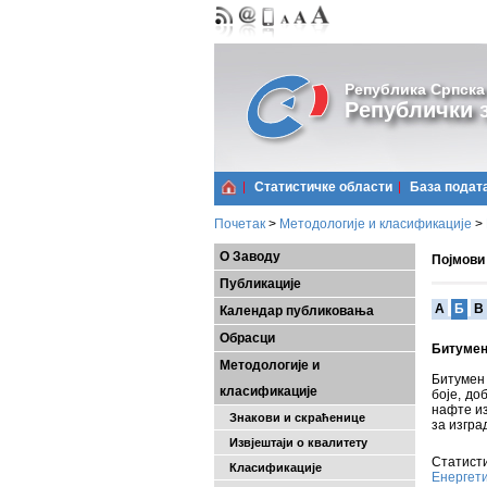
Република Српска
Републички з
Статистичке области
Базa подат
Почетак
>
Методологије и класификације
>
О Заводу
Појмови
Публикације
A
Б
В
Календар публиковања
Обрасци
Битуме
Методологије и
Битумен 
класификације
боје, до
нафте из
Знакови и скраћенице
за изгра
Извјештаји о квалитету
Статисти
Класификације
Енергет