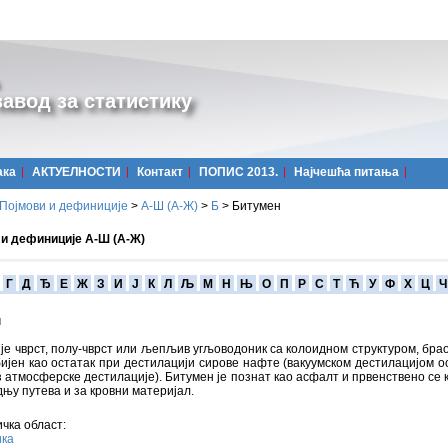
авод за статистику
ака
АКТУЕЛНОСТИ
Контакт
ПОПИС 2013.
Најчешћa питања
Појмови и дефиниције
>
А-Ш (A-Ж)
>
Б
>
Битумен
 и дефиниције А-Ш (А-Ж)
Г
Д
Ђ
Е
Ж
З
И
Ј
К
Л
Љ
М
Н
Њ
О
П
Р
С
Т
Ћ
У
Ф
Х
Ц
Ч
н
је чврст, полу-чврст или љепљив угљоводоник са колоидном структуром, бра
бијен као остатак при дестилацији сирове нафте (вакуумском дестилацијом о
 атмосферске дестилације). Битумен је познат као асфалт и првенствено се 
дњу путева и за кровни материјал.
чка област:
ика