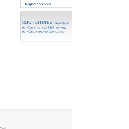
Register account
саопштење
индустрија
републике
српској
БДП
периоду
републици
године
број
српске
2026.