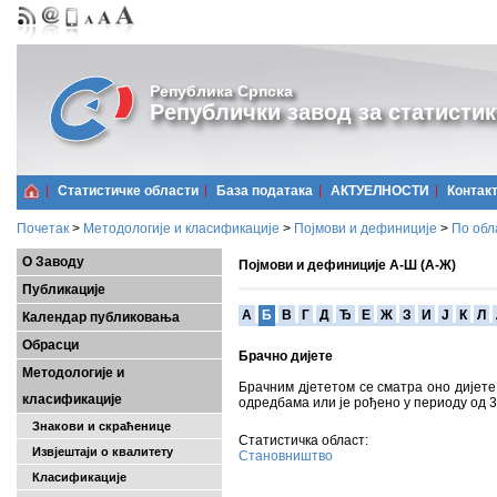
Република Српска
Републички завод за статистик
Статистичке области
Базa података
АКТУЕЛНОСТИ
Контак
Почетак
>
Методологије и класификације
>
Појмови и дефиниције
>
По обл
О Заводу
Појмови и дефиниције А-Ш (А-Ж)
Публикације
A
Б
В
Г
Д
Ђ
Е
Ж
З
И
Ј
К
Л
Календар публиковања
Обрасци
Брачно дијете
Методологије и
Брачним дјететом се сматра оно дијете
класификације
одредбама или је рођено у периоду од 3
Знакови и скраћенице
Статистичка област:
Извјештаји о квалитету
Становништво
Класификације