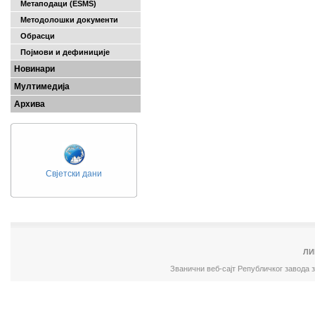
Метаподаци (ESMS)
Методолошки документи
Обрасци
Појмови и дефиниције
Новинари
Мултимедија
Архива
Свјетски дани
ЛИ
Званични веб-сајт Републичког завода 