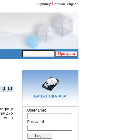
ћирилица
latinica
english
Џ
Ш
БАЗA ПОДАТАКА
истра у
Username:
рем дио
времено
Password: