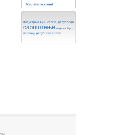
Register account
индустрија
БДП
српској
републици
саопштење
године
број
периоду
републике
српске
2026.