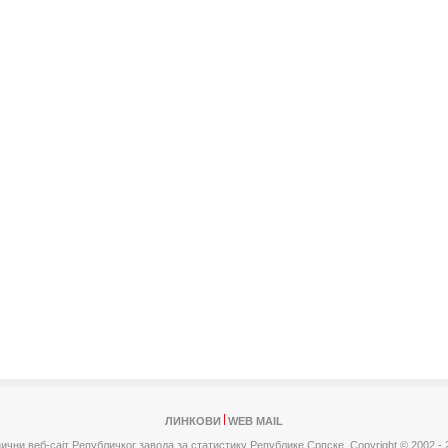
ЛИНКОВИ
WEB MAIL
ични веб-сајт Републичког завода за статистику Републике Српске,
Copyright © 2002 - 