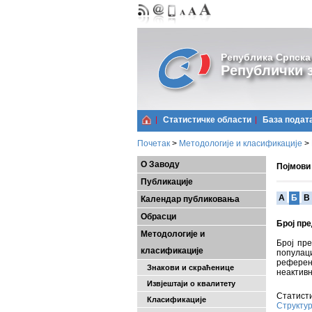
Република Српска
Републички з
Статистичке области
Базa подат
Почетак
>
Методологије и класификације
>
О Заводу
Појмови
Публикације
A
Б
В
Календар публиковања
Обрасци
Број пр
Методологије и
Број пре
класификације
популаци
референт
Знакови и скраћенице
неактивн
Извјештаји о квалитету
Статисти
Класификације
Структур