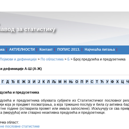
авод за статистику
ака
АКТУЕЛНОСТИ
Контакт
ПОПИС 2013.
Најчешћa питања
Појмови и дефиниције
>
По областима
>
Б
>
Број предузећа и предузетника
 и дефиниције А-Ш (А-Ж)
Г
Д
Ђ
Е
Ж
З
И
Ј
К
Л
Љ
М
Н
Њ
О
П
Р
С
Т
Ћ
У
Ф
Х
Ц
Ч
едузећа и предузетника
дузећа и предузетника обухвата субјекте из Статитистичког пословног рег
ји која је предмет посматрања, а која тржишно послују и била су активна ба
не године (остварила промет или имала запослене). Искључују се сва при
а (мирујућа) или стварно неактивна предузећа и предузетници.
чка област:
не пословне статистике