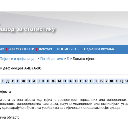
авод за статистику
ака
АКТУЕЛНОСТИ
Контакт
ПОПИС 2013.
Најчешћa питања
Појмови и дефиниције
>
По областима
>
Б
>
Бањска мјеста
 и дефиниције А-Ш (А-Ж)
Г
Д
Ђ
Е
Ж
З
И
Ј
К
Л
Љ
М
Н
Њ
О
П
Р
С
Т
Ћ
У
Ф
Х
Ц
Ч
мјеста
мјеста су она мјеста код којих је љековитост термалних или минералних
 геолошко-минеролошких састојака, научно-медицински или емпиријски утв
ју одговарајуће објекте са уређајима за лијечење и опоравак посјетилаца.
чка област: