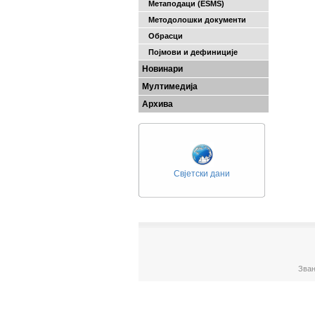
Метаподаци (ESMS)
Методолошки документи
Обрасци
Појмови и дефиниције
Новинари
Мултимедија
Архива
Свјетски дани
Зван