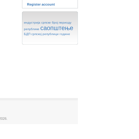
Register account
индустрија
српске
број
периоду
саопштење
републике
БДП
српској
републици
године
2026.