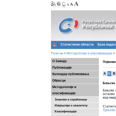
Република Српска
Републички з
Статистичке области
Базa подат
Почетак
>
Методологије и класификације
>
О Заводу
Појмови
Публикације
A
Б
В
Календар публиковања
Обрасци
Бањска 
Методологије и
Бањска 
класификације
осталих
која има
Знакови и скраћенице
Извјештаји о квалитету
Статисти
Туризам
Класификације