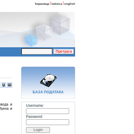
ћирилица
latinica
english
Џ
Ш
БАЗA ПОДАТАКА
 вода и
Username:
рђена и
Password: