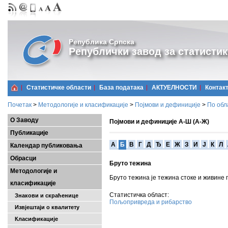
Република Српска
Републички завод за статистик
Статистичке области
Базa података
АКТУЕЛНОСТИ
Контак
Почетак
>
Методологије и класификације
>
Појмови и дефиниције
>
По обл
О Заводу
Појмови и дефиниције А-Ш (А-Ж)
Публикације
A
Б
В
Г
Д
Ђ
Е
Ж
З
И
Ј
К
Л
Календар публиковања
Обрасци
Бруто тежина
Методологије и
Бруто тежина је тежина стоке и живине 
класификације
Статистичка област:
Знакови и скраћенице
Пољопривреда и рибарство
Извјештаји о квалитету
Класификације