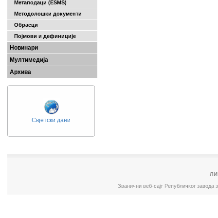
Метаподаци (ESMS)
Методолошки документи
Обрасци
Појмови и дефиниције
Новинари
Мултимедија
Архива
Свјетски дани
ЛИ
Званични веб-сајт Републичког завода 