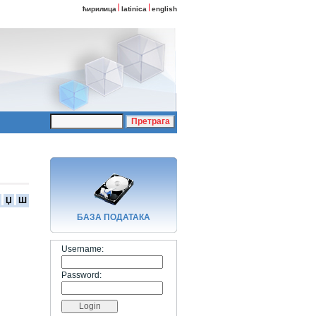
ћирилица
latinica
english
Џ
Ш
БАЗA ПОДАТАКА
Username:
Password: