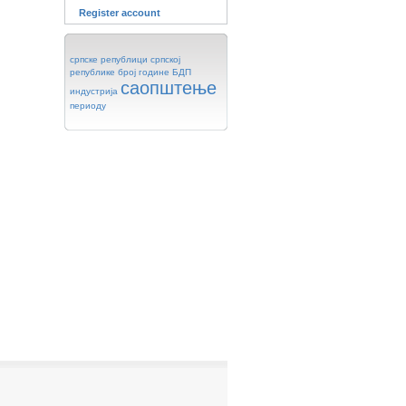
Register account
српске
републици
српској
републике
број
године
БДП
саопштење
индустрија
периоду