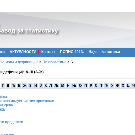
авод за статистику
ака
АКТУЕЛНОСТИ
Контакт
ПОПИС 2013.
Најчешћa питања
Појмови и дефиниције
>
По областима
>
Б
 и дефиниције А-Ш (А-Ж)
Г
Д
Ђ
Е
Ж
З
И
Ј
К
Л
Љ
М
Н
Њ
О
П
Р
С
Т
Ћ
У
Ф
Х
Ц
Ч
мјеста
атака индустријских производа
а сјеча
ека
ска представа
чки дани