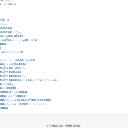
а постеља
ијете
стање
ослених
ослених лица
ржаване дјеце
дузећа и предузетника
дишта
а
стање дивљачи
а
риједност производње
дата вриједност
омаћа потрошња
омаћи издаци
омаћи производ
маћи производ у сталним цијенама
вна маса
вестиције
јешовити доходак
перативни вишак
оизводња електричне енергије
роизводња топлотне енергије
ежина
ЛИНКОВИ
WEB MAIL