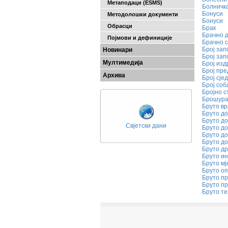
Метаподаци (ESMS)
Болничк
Бонуси
Методолошки документи
Бонуси
Обрасци
Брак
Брачно д
Појмови и дефиниције
Брачно 
Број зап
Новинари
Број зап
Мултимедија
Број изд
Број пре
Архива
Број сје
Број соб
Бројно 
Брошур
Бруто в
Бруто до
Бруто д
Свјетски дани
Бруто д
Бруто д
Бруто до
Бруто др
Бруто ин
Бруто м
Бруто о
Бруто пр
Бруто п
Бруто т