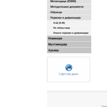
Метаподаци (ESMS)
Методолошки документи
Обрасци
Појмови и дефиниције
А-Ш (A-Ж)
По областима
Општи појмови и дефиниције
Новинари
Мултимедија
Архива
Свјетски дани
Зван