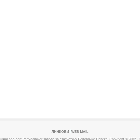
ЛИНКОВИ
WEB MAIL
ични веб-сајт Републичког завода за статистику Републике Српске,
Copyright © 2002 - 