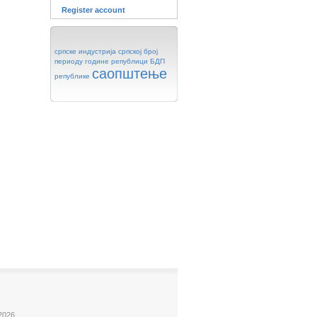
Register account
српске
индустрија
српској
број
периоду
године
републици
БДП
саопштење
републике
2026.