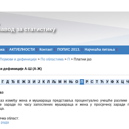
авод за статистику
ака
АКТУЕЛНОСТИ
Контакт
ПОПИС 2013.
Најчешћa питања
Појмови и дефиниције
>
По областима
>
П
>
Платни јаз
 и дефиниције А-Ш (А-Ж)
Г
Д
Ђ
Е
Ж
З
И
Ј
К
Л
Љ
М
Н
Њ
О
П
Р
С
Т
Ћ
У
Ф
Х
Ц
Ч
аз
јаз између жена и мушкараца представља процентуално учешће разлике
не зараде по часу запослених мушкараца и жена у просјечној заради 
ца.
чка област:
 рада