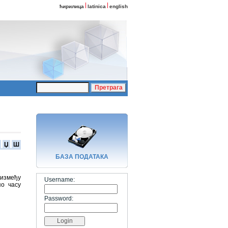
ћирилица
latinica
english
Џ
Ш
БАЗA ПОДАТАКА
 између
Username:
по часу
Password: