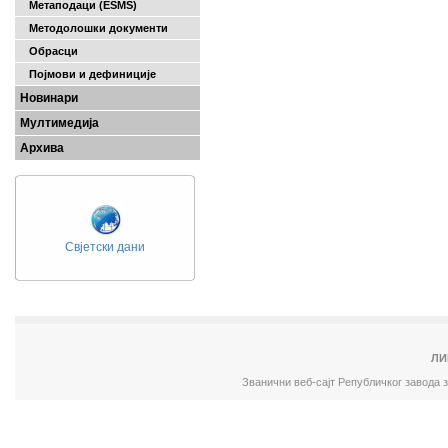
Метаподаци (ESMS)
Методолошки документи
Обрасци
Појмови и дефиниције
Новинари
Мултимедија
Архива
Свјетски дани
ЛИ
Званични веб-сајт Републичког завода 