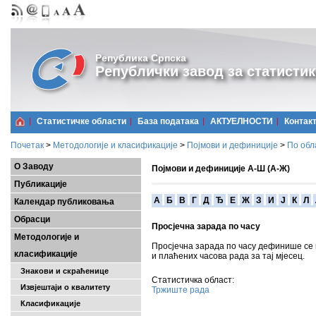
Република Српска
Републички завод за статистик
Статистичке области
Базa података
АКТУЕЛНОСТИ
Контак
Почетак
>
Методологије и класификације
>
Појмови и дефиниције
>
По обл
О Заводу
Појмови и дефиниције А-Ш (А-Ж)
Публикације
A
Б
В
Г
Д
Ђ
Е
Ж
З
И
Ј
К
Л
Календар публиковања
Обрасци
Просјечна зарада по часу
Методологије и
Просјечна зарада по часу дефинише се 
класификације
и плаћених часова рада за тај мјесец.
Знакови и скраћенице
Статистичка област:
Извјештаји о квалитету
Тржиште рада
Класификације