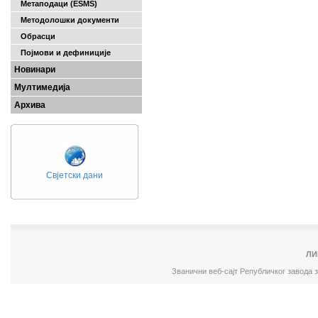
Метаподаци (ESMS)
Методолошки документи
Обрасци
Појмови и дефиниције
Новинари
Мултимедија
Архива
Свјетски дани
ЛИ
Званични веб-сајт Републичког завода 