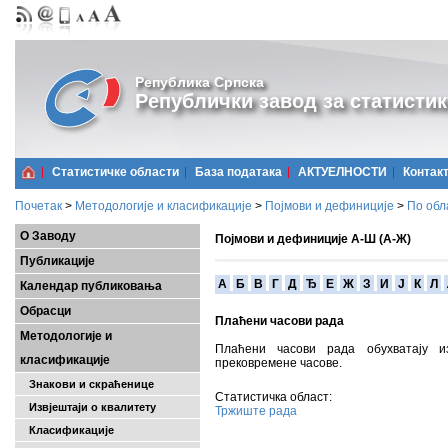
Република Српска
Републички завод за статистик
Статистичке области
Базa података
АКТУЕЛНОСТИ
Контак
Почетак
>
Методологије и класификације
>
Појмови и дефиниције
>
По обл
О Заводу
Појмови и дефиниције А-Ш (А-Ж)
Публикације
A
Б
В
Г
Д
Ђ
Е
Ж
З
И
Ј
К
Л
Календар публиковања
Обрасци
Плаћени часови рада
Методологије и
Плаћени часови рада обухватају 
класификације
прековремене часове.
Знакови и скраћенице
Статистичка област:
Извјештаји о квалитету
Тржиште рада
Класификације