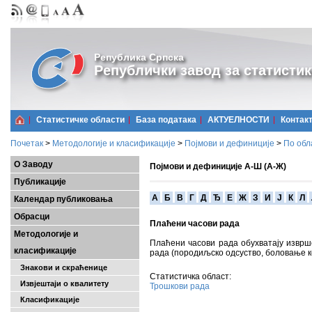
Република Српска
Републички завод за статистик
Статистичке области
Базa података
АКТУЕЛНОСТИ
Контак
Почетак
>
Методологије и класификације
>
Појмови и дефиниције
>
По обл
О Заводу
Појмови и дефиниције А-Ш (А-Ж)
Публикације
A
Б
В
Г
Д
Ђ
Е
Ж
З
И
Ј
К
Л
Календар публиковања
Обрасци
Плаћени часови рада
Методологије и
Плаћени часови рада обухватају извр
класификације
рада (породиљско одсуство, боловање ко
Знакови и скраћенице
Статистичка област:
Извјештаји о квалитету
Трошкови рада
Класификације