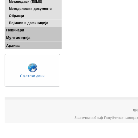
Метаподаци (ESMS)
Методолошки документи
Обрасци
Појмови и дефиниције
Новинари
Мултимедија
Архива
Свјетски дани
ЛИ
Званични веб-сајт Републичког завода 