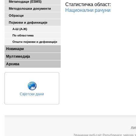
Метаподаци (ESMS)
Статистичка област:
Методолошки документи
Национални рачуни
Обрасци
Појмови и дефиниције
А-Ш (A-Ж)
По областима
Општи појмови и дефиниције
Новинари
Мултимедија
Архива
Свјетски дани
ЛИ
Званични веб-сајт Републичког завода 