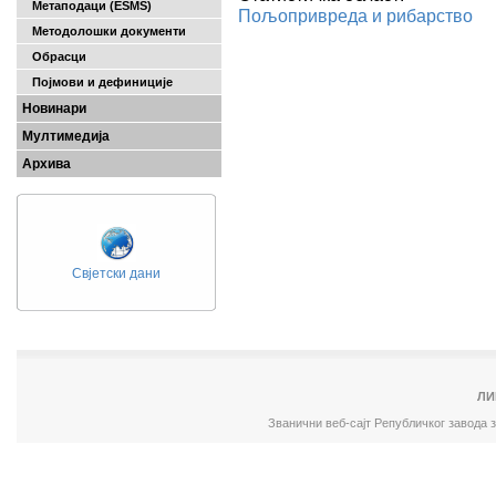
Метаподаци (ESMS)
Пољопривреда и рибарство
Методолошки документи
Обрасци
Појмови и дефиниције
Новинари
Мултимедија
Архива
Свјетски дани
ЛИ
Званични веб-сајт Републичког завода 