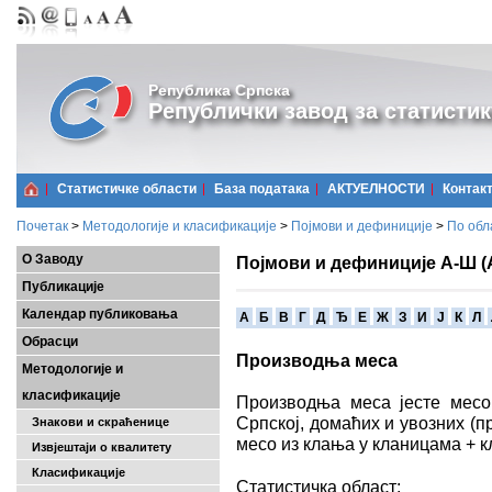
Република Српска
Републички завод за статистик
Статистичке области
Базa података
АКТУЕЛНОСТИ
Контак
Почетак
>
Методологије и класификације
>
Појмови и дефиниције
>
По обл
О Заводу
Појмови и дефиниције А-Ш (
Публикације
Календар публиковања
A
Б
В
Г
Д
Ђ
Е
Ж
З
И
Ј
К
Л
Обрасци
Производња меса
Методологије и
класификације
Производња меса јесте месо
Српској, домаћих и увозних (
Знакови и скраћенице
месо из клања у кланицама + 
Извјештаји о квалитету
Класификације
Статистичка област: