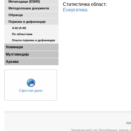
Метаподаци (ESMS)
Статистичка област:
Методолошки документи
Енергетика
Обрасци
Појмови и дефиниције
А-Ш (A-Ж)
По областима
Општи појмови и дефиниције
Новинари
Мултимедија
Архива
Свјетски дани
ЛИ
Званични веб-сајт Републичког завода 