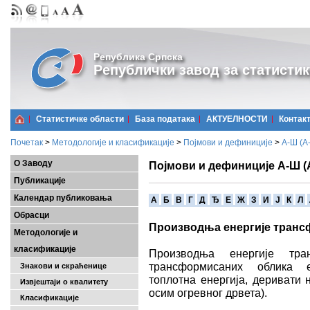
Република Српска
Републички завод за статистик
Статистичке области
Базa података
АКТУЕЛНОСТИ
Контак
Почетак
>
Методологије и класификације
>
Појмови и дефиниције
>
А-Ш (A
О Заводу
Појмови и дефиниције А-Ш (
Публикације
Календар публиковања
A
Б
В
Г
Д
Ђ
Е
Ж
З
И
Ј
К
Л
Обрасци
Производња енергије тран
Методологије и
класификације
Производња енергије тра
трансформисаних облика ен
Знакови и скраћенице
топлотна енергија, деривати 
Извјештаји о квалитету
осим огревног дрвета).
Класификације