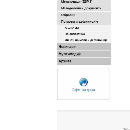
Метаподаци (ESMS)
Методолошки документи
Обрасци
Појмови и дефиниције
А-Ш (A-Ж)
По областима
Општи појмови и дефиниције
Новинари
Мултимедија
Архива
Свјетски дани
Зван