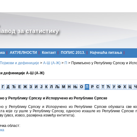
авод за статистику
ака
АКТУЕЛНОСТИ
Контакт
ПОПИС 2013.
Најчешћa питања
Појмови и дефиниције
>
А-Ш (A-Ж)
>
П
>
Примљено у Републику Српску и Исп
 и дефиниције А-Ш (А-Ж)
Г
Д
Ђ
Е
Ж
З
И
Ј
К
Л
Љ
М
Н
Њ
О
П
Р
С
Т
Ћ
У
Ф
Х
Ц
Ч
о у Републику Српску и Испоручено из Републике Српске
о у Републику Српску и Испоручено из Републике Српске обухвата све к
та које су ушле у Републику Српску, односно изашле из Републике Српске 
ву (увоз, извоз, размјена између ентитета).
чка област:
ика