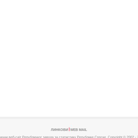
ЛИНКОВИ
WEB MAIL
ични веб-сајт Републичког завода за статистику Републике Српске,
Copyright © 2002 - 