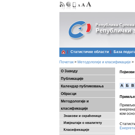
Република Српска
Републички з
Статистичке области
Базa подат
Почетак
>
Методологије и класификације
>
О Заводу
Појмови
Публикације
A
Б
В
Календар публиковања
Обрасци
Примљен
Методологије и
Примљен
класификације
енергена
ком осно
Знакови и скраћенице
Извјештаји о квалитету
Статисти
Енергет
Класификације