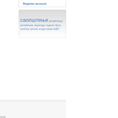
Register account
саопштење
републици
републике
периоду
године
број
српској
српске
индустрија
БДП
2026.