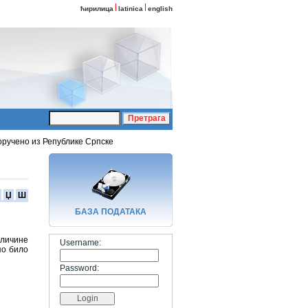
ћирилица
latinica
english
оручено из Републике Српске
Џ
Ш
БАЗA ПОДАТАКА
оличине
Username:
по било
Password: