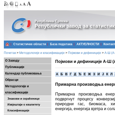
Република Српска
Републички завод за статистик
Статистичке области
Базa података
АКТУЕЛНОСТИ
Контак
Почетак
>
Методологије и класификације
>
Појмови и дефиниције
>
А-Ш (A
О Заводу
Појмови и дефиниције А-Ш (
Публикације
Календар публиковања
A
Б
В
Г
Д
Ђ
Е
Ж
З
И
Ј
К
Л
Обрасци
Примарна производња енерг
Методологије и
класификације
Примарна производња енерг
подвргнут процесу конверзи
Знакови и скраћенице
природни гас, биомаса, хи
Извјештаји о квалитету
енергија, енергија вјетра и сол
Класификације