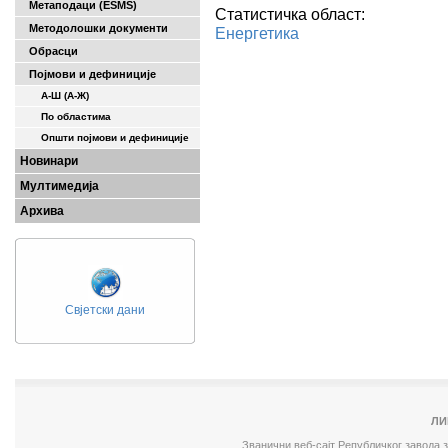
Метаподаци (ESMS)
Статистичка област:
Методолошки документи
Енергетика
Обрасци
Појмови и дефиниције
А-Ш (A-Ж)
По областима
Општи појмови и дефиниције
Новинари
Мултимедија
Архива
Свјетски дани
ЛИ
Званични веб-сајт Републичког завода 