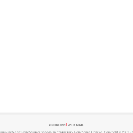
ЛИНКОВИ
WEB MAIL
ични веб-сајт Републичког завода за статистику Републике Српске,
Copyright © 2002 - 