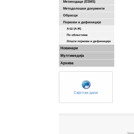
Метаподаци (ESMS)
Методолошки документи
Обрасци
Појмови и дефиниције
А-Ш (A-Ж)
По областима
Општи појмови и дефиниције
Новинари
Мултимедија
Архива
Свјетски дани
Зван