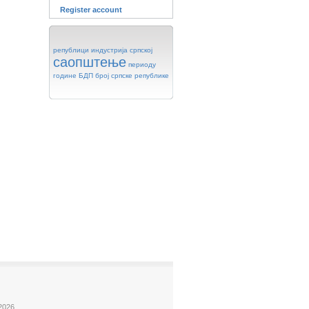
Register account
републици
индустрија
српској
саопштење
периоду
године
БДП
број
српске
републике
2026.