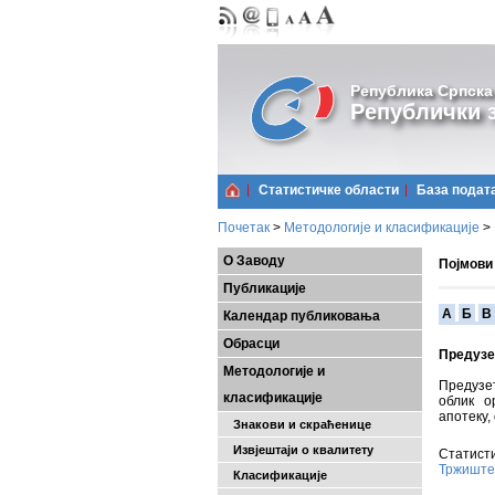
Република Српска
Републички з
Статистичке области
Базa подат
Почетак
>
Методологије и класификације
>
О Заводу
Појмови
Публикације
A
Б
В
Календар публиковања
Обрасци
Предузе
Методологије и
Предузет
класификације
облик о
апотеку,
Знакови и скраћенице
Извјештаји о квалитету
Статисти
Тржиште
Класификације