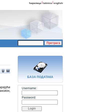
ћирилица
latinica
english
Џ
Ш
БАЗA ПОДАТАКА
арајући
Username:
ансион,
Password: