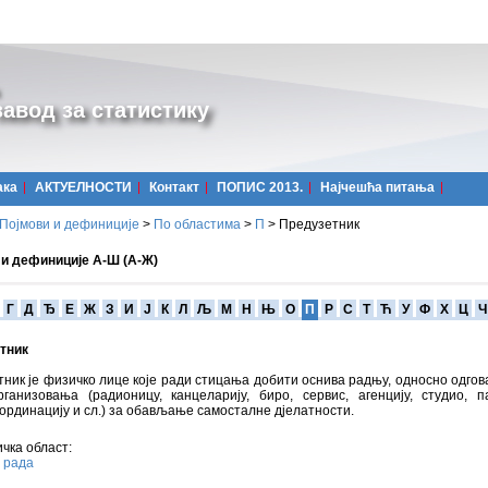
авод за статистику
ака
АКТУЕЛНОСТИ
Контакт
ПОПИС 2013.
Најчешћa питања
Појмови и дефиниције
>
По областима
>
П
>
Предузетник
 и дефиниције А-Ш (А-Ж)
Г
Д
Ђ
Е
Ж
З
И
Ј
К
Л
Љ
М
Н
Њ
О
П
Р
С
Т
Ћ
У
Ф
Х
Ц
Ч
тник
ник је физичко лице које ради стицања добити оснива радњу, односно одгов
рганизовања (радионицу, канцеларију, биро, сервис, агенцију, студио, п
 ординацију и сл.) за обављање самосталне дјелатности.
чка област:
 рада