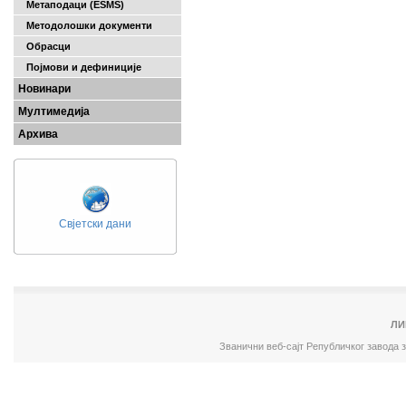
Метаподаци (ESMS)
Методолошки документи
Обрасци
Појмови и дефиниције
Новинари
Мултимедија
Архива
Свјетски дани
ЛИ
Званични веб-сајт Републичког завода 