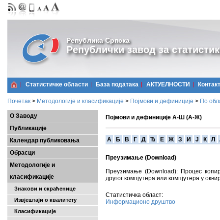
Република Српска
Републички завод за статистик
Статистичке области
Базa података
АКТУЕЛНОСТИ
Контак
Почетак
>
Методологије и класификације
>
Појмови и дефиниције
>
По обл
О Заводу
Појмови и дефиниције А-Ш (А-Ж)
Публикације
A
Б
В
Г
Д
Ђ
Е
Ж
З
И
Ј
К
Л
Календар публиковања
Обрасци
Преузимање (Download)
Методологије и
Преузимање (Download): Процес копир
класификације
другог компјутера или компјутера у окви
Знакови и скраћенице
Статистичка област:
Извјештаји о квалитету
Информационо друштво
Класификације