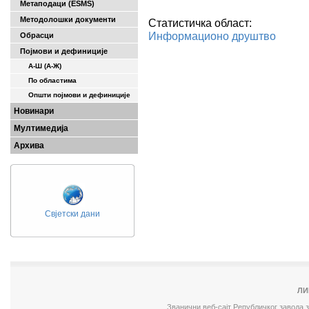
Метаподаци (ESMS)
Методолошки документи
Статистичка област:
Информационо друштво
Обрасци
Појмови и дефиниције
А-Ш (A-Ж)
По областима
Општи појмови и дефиниције
Новинари
Мултимедија
Архива
Свјетски дани
ЛИ
Званични веб-сајт Републичког завода 