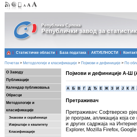
Република Српска
Републички завод за статистик
Статистичке области
Базa података
АКТУЕЛНОСТИ
Контак
Почетак
>
Методологије и класификације
>
Појмови и дефиниције
>
По обл
О Заводу
Појмови и дефиниције А-Ш (
Публикације
Календар публиковања
A
Б
В
Г
Д
Ђ
Е
Ж
З
И
Ј
К
Л
Обрасци
Претраживач
Методологије и
класификације
Претраживач: Софтверско рје
је програм, апликација која с
Знакови и скраћенице
и других садржаја на Интернет
Извјештаји о квалитету
Explorer, Mozilla Firefox, Goog
Класификације