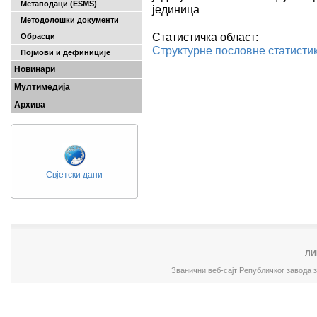
Метаподаци (ESMS)
јединица
Методолошки документи
Статистичка област:
Обрасци
Структурне пословне статисти
Појмови и дефиниције
Новинари
Мултимедија
Архива
Свјетски дани
ЛИ
Званични веб-сајт Републичког завода 