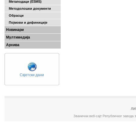
Метаподаци (ESMS)
Методолошки документи
Обрасци
Појмови и дефиниције
Новинари
Мултимедија
Архива
Свјетски дани
ЛИ
Званични веб-сајт Републичког завода 