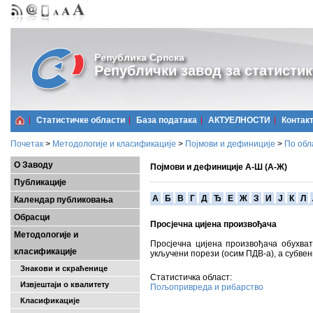
Република Српска
Републички завод за статистик
Статистичке области
Базa података
АКТУЕЛНОСТИ
Контак
Почетак
>
Методологије и класификације
>
Појмови и дефиниције
>
По обл
О Заводу
Појмови и дефиниције А-Ш (А-Ж)
Публикације
A
Б
В
Г
Д
Ђ
Е
Ж
З
И
Ј
К
Л
Календар публиковања
Обрасци
Просјечна цијена произвођача
Методологије и
Просјечна цијена произвођача обухвата
класификације
укључени порези (осим ПДВ-а), а субвен
Знакови и скраћенице
Статистичка област:
Извјештаји о квалитету
Пољопривреда и рибарство
Класификације