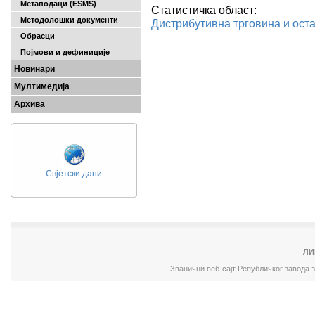
Метаподаци (ESMS)
Статистичка област:
Методолошки документи
Дистрибутивна трговина и оста
Обрасци
Појмови и дефиниције
Новинари
Мултимедија
Архива
Свјетски дани
ЛИ
Званични веб-сајт Републичког завода 