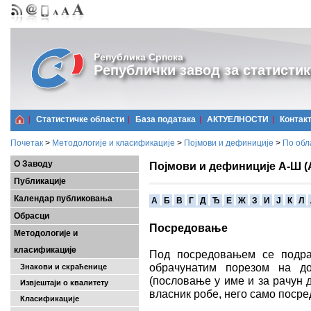
Република Српска
Републички завод за статистик
Статистичке области
Базa података
АКТУЕЛНОСТИ
Контак
Почетак
>
Методологије и класификације
>
Појмови и дефиниције
>
По обл
О Заводу
Појмови и дефиниције А-Ш (
Публикације
Календар публиковања
A
Б
В
Г
Д
Ђ
Е
Ж
З
И
Ј
К
Л
Обрасци
Посредовање
Методологије и
класификације
Под посредовањем се подраз
обрачунатим порезом на до
Знакови и скраћенице
(пословање у име и за рачун 
Извјештаји о квалитету
власник робе, него само посред
Класификације