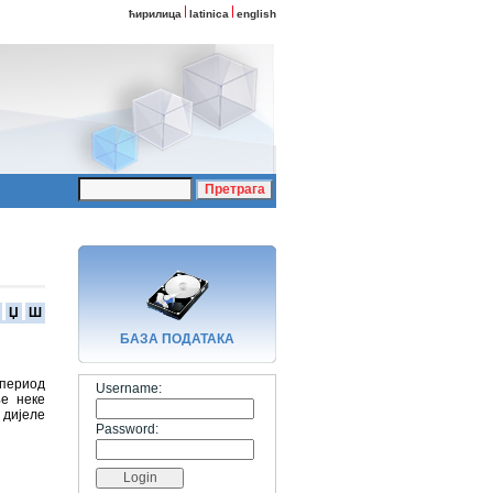
ћирилица
latinica
english
Џ
Ш
БАЗA ПОДАТАКА
 период
Username:
ње неке
 дијеле
Password: