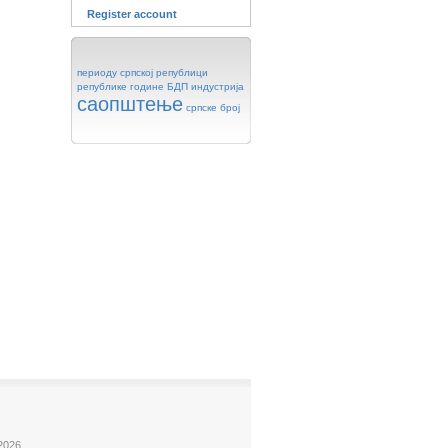
Register account
периоду
српској
републици
републике
године
БДП
индустрија
саопштење
српске
број
2026.