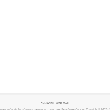
ЛИНКОВИ
WEB MAIL
ични веб-сајт Републичког завода за статистику Републике Српске,
Copyright © 2002 - 