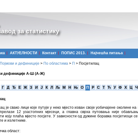
авод за статистику
ака
АКТУЕЛНОСТИ
Контакт
ПОПИС 2013.
Најчешћa питања
Појмови и дефиниције
>
По областима
>
П
>
Посјетилац
 и дефиниције А-Ш (А-Ж)
Г
Д
Ђ
Е
Ж
З
И
Ј
К
Л
Љ
М
Н
Њ
О
П
Р
С
Т
Ћ
У
Ф
Х
Ц
Ч
лац
ац је свако лице које путује у неко мјесто изван своје уобичајене околине на
 прелази 12 узастопних мјесеци, а главна сврха путовања није обавља
ти коју плаћа мјесто посјете. У зависности од дужине боравка посјетиоци се
те и излетнике.
чка област: