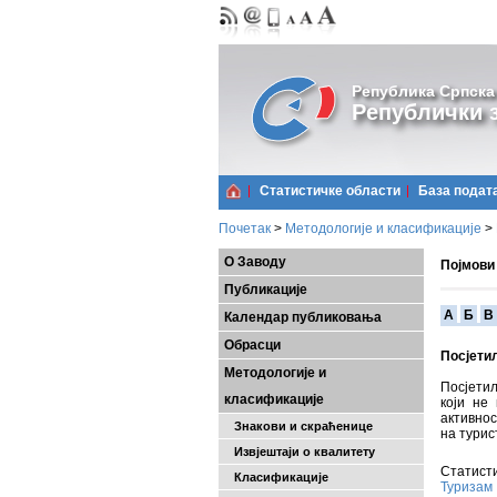
Република Српска
Републички з
Статистичке области
Базa подат
Почетак
>
Методологије и класификације
>
О Заводу
Појмови
Публикације
A
Б
В
Календар публиковања
Обрасци
Посјети
Методологије и
Посјетил
класификације
који не
активнос
Знакови и скраћенице
на турис
Извјештаји о квалитету
Статисти
Класификације
Туризам