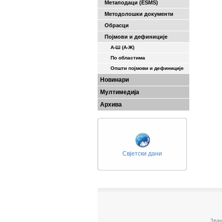
Метаподаци (ESMS)
Методолошки документи
Обрасци
Појмови и дефиниције
А-Ш (A-Ж)
По областима
Општи појмови и дефиниције
Новинари
Мултимедија
Архива
Свјетски дани
Зван