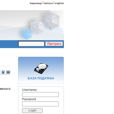
ћирилица
latinica
english
и
Џ
Ш
БАЗA ПОДАТАКА
имената
Username:
Password: