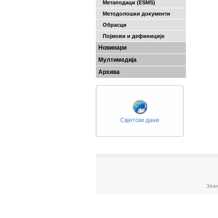
Метаподаци (ESMS)
Методолошки документи
Обрасци
Појмови и дефиниције
Новинари
Мултимедија
Архива
Свјетски дани
Зван