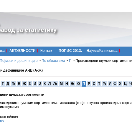
авод за статистику
ака
АКТУЕЛНОСТИ
Контакт
ПОПИС 2013.
Најчешћa питања
Појмови и дефиниције
>
По областима
>
П
>
Произведени шумски сортимент
 и дефиниције А-Ш (А-Ж)
Г
Д
Ђ
Е
Ж
З
И
Ј
К
Л
Љ
М
Н
Њ
О
П
Р
С
Т
Ћ
У
Ф
Х
Ц
Ч
дени шумски сортименти
изведеним шумским сортиментима исказана је цјелокупна производња сорт
ним шумама.
чка област:
во