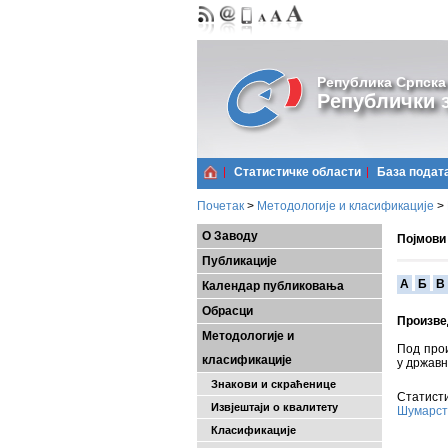
Република Српска
Републички з
Статистичке области
Базa подат
Почетак
>
Методологије и класификације
>
О Заводу
Појмови
Публикације
A
Б
В
Календар публиковања
Обрасци
Произве
Методологије и
Под про
класификације
у држав
Знакови и скраћенице
Статисти
Извјештаји о квалитету
Шумарст
Класификације