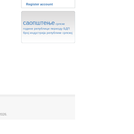
Register account
саопштење
српске
године
републици
периоду
БДП
број
индустрија
републике
српској
2026.