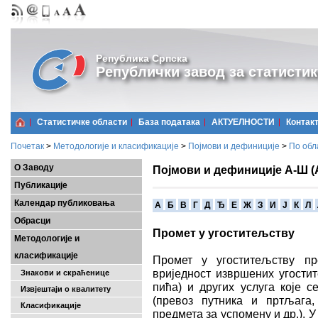
Република Српска
Републички завод за статистик
Статистичке области
Базa података
АКТУЕЛНОСТИ
Контак
Почетак
>
Методологије и класификације
>
Појмови и дефиниције
>
По обл
О Заводу
Појмови и дефиниције А-Ш (
Публикације
Календар публиковања
A
Б
В
Г
Д
Ђ
Е
Ж
З
И
Ј
К
Л
Обрасци
Промет у угоститељству
Методологије и
класификације
Промет у угоститељству пр
вриједност извршених угостит
Знакови и скраћенице
пића) и других услуга које с
Извјештаји о квалитету
(превоз путника и пртљага,
Класификације
предмета за успомену и др.). 