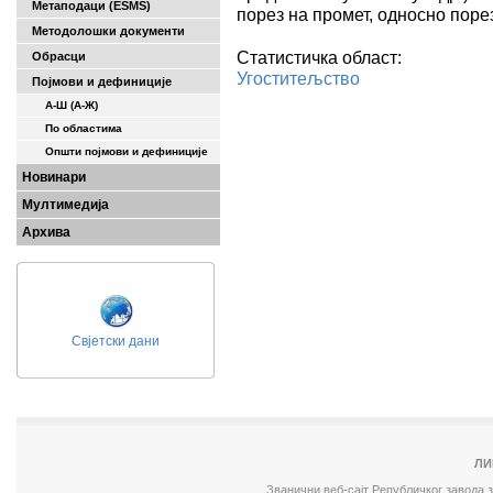
Метаподаци (ESMS)
порез на промет, односно порез
Методолошки документи
Статистичка област:
Обрасци
Угоститељство
Појмови и дефиниције
А-Ш (A-Ж)
По областима
Општи појмови и дефиниције
Новинари
Мултимедија
Архива
Свјетски дани
ЛИ
Званични веб-сајт Републичког завода 