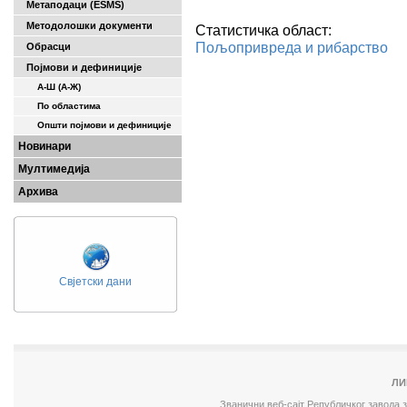
Метаподаци (ESMS)
Методолошки документи
Статистичка област:
Пољопривреда и рибарство
Обрасци
Појмови и дефиниције
А-Ш (A-Ж)
По областима
Општи појмови и дефиниције
Новинари
Мултимедија
Архива
Свјетски дани
ЛИ
Званични веб-сајт Републичког завода 