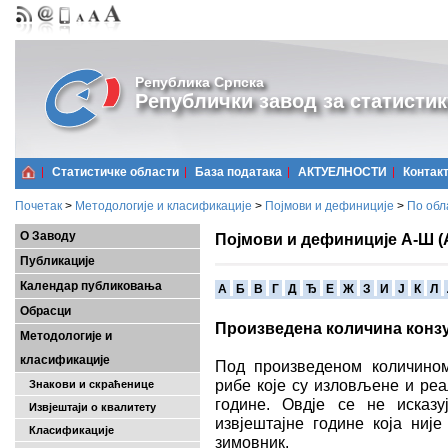
Република Српска
Републички завод за статистик
Статистичке области
Базa података
АКТУЕЛНОСТИ
Контак
Почетак
>
Методологије и класификације
>
Појмови и дефиниције
>
По обл
О Заводу
Појмови и дефиниције А-Ш (
Публикације
Календар публиковања
A
Б
В
Г
Д
Ђ
Е
Ж
З
И
Ј
К
Л
Обрасци
Произведена количина конз
Методологије и
класификације
Под произведеном количином
рибе које су изловљене и реа
Знакови и скраћенице
године. Овдје се не исказу
Извјештаји о квалитету
извјештајне године која ниј
Класификације
зимовник.