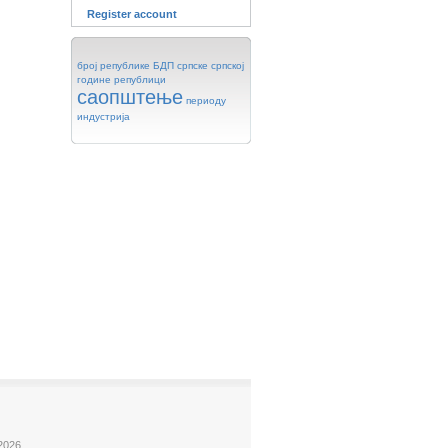
Register account
број
републике
БДП
српске
српској
године
републици
саопштење
периоду
индустрија
2026.