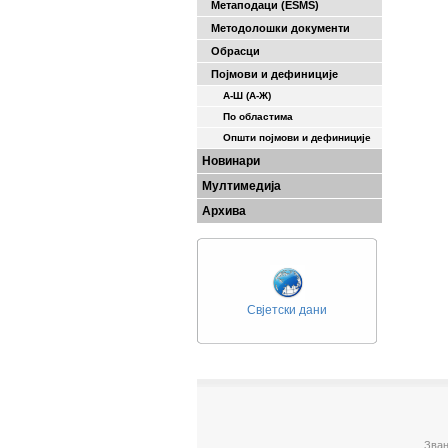
Метаподаци (ESMS)
Методолошки документи
Обрасци
Појмови и дефиниције
А-Ш (A-Ж)
По областима
Општи појмови и дефиниције
Новинари
Мултимедија
Архива
Свјетски дани
Зван