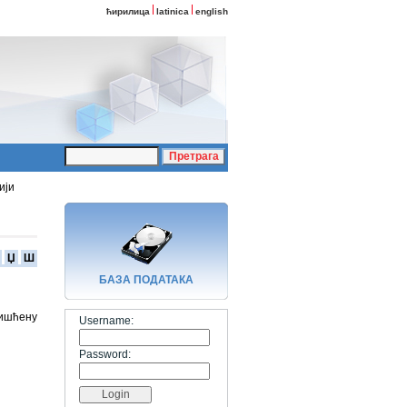
ћирилица
latinica
english
ији
Џ
Ш
БАЗA ПОДАТАКА
ришћену
Username:
Password: