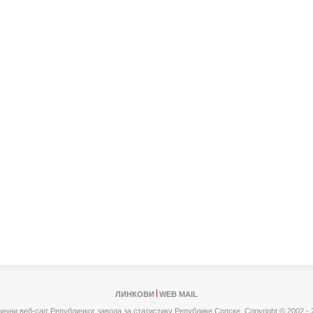
ЛИНКОВИ
WEB MAIL
ични веб-сајт Републичког завода за статистику Републике Српске,
Copyright © 2002 - 