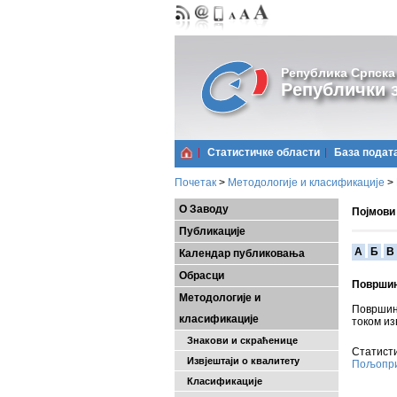
Република Српска
Републички з
Статистичке области
Базa подат
Почетак
>
Методологије и класификације
>
О Заводу
Појмови
Публикације
A
Б
В
Календар публиковања
Обрасци
Површин
Методологије и
Површин
класификације
током из
Знакови и скраћенице
Статисти
Извјештаји о квалитету
Пољопри
Класификације