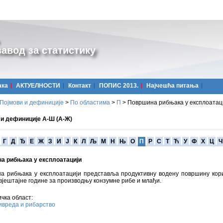
авод за статистику
ака
АКТУЕЛНОСТИ
Контакт
ПОПИС 2013.
Најчешћa питања
Појмови и дефиниције
>
По областима
>
П
>
Површина рибњака у експлоатац
 и дефиниције А-Ш (А-Ж)
Г
Д
Ђ
Е
Ж
З
И
Ј
К
Л
Љ
М
Н
Њ
О
П
Р
С
Т
Ћ
У
Ф
Х
Ц
Ч
а рибњака у експлоатацији
а рибњака у експлоатацији представља продуктивну водену површину ко
вјештајне године за производњу конзумне рибе и млађи.
чка област:
вреда и рибарство