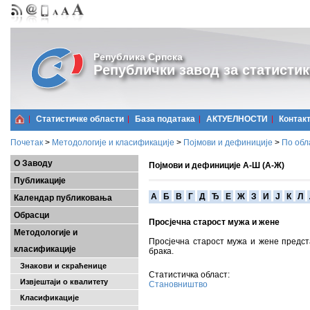
Република Српска
Републички завод за статистик
Статистичке области
Базa података
АКТУЕЛНОСТИ
Контак
Почетак
>
Методологије и класификације
>
Појмови и дефиниције
>
По обл
О Заводу
Појмови и дефиниције А-Ш (А-Ж)
Публикације
A
Б
В
Г
Д
Ђ
Е
Ж
З
И
Ј
К
Л
Календар публиковања
Обрасци
Просјечна старост мужа и жене
Методологије и
Просјечна старост мужа и жене предс
класификације
брака.
Знакови и скраћенице
Статистичка област:
Извјештаји о квалитету
Становништво
Класификације