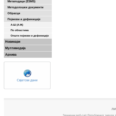
Метаподаци (ESMS)
Методолошки документи
Обрасци
Појмови и дефиниције
А-Ш (A-Ж)
По областима
Општи појмови и дефиниције
Новинари
Мултимедија
Архива
Свјетски дани
ЛИ
Званични веб-сајт Републичког завода 