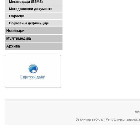
Метаподаци (ESMS)
Методолошки документи
Обрасци
Појмови и дефиниције
Новинари
Мултимедија
Архива
Свјетски дани
ЛИ
Званични веб-сајт Републичког завода 