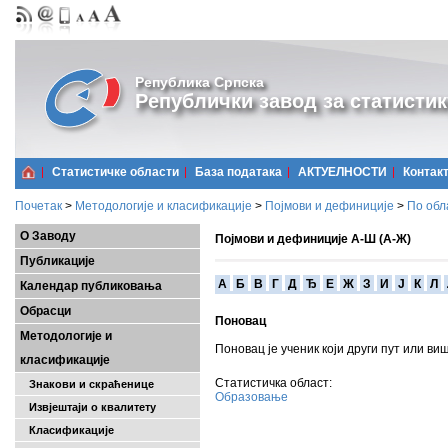
Република Српска
Републички завод за статистик
Статистичке области
Базa података
АКТУЕЛНОСТИ
Контак
Почетак
>
Методологије и класификације
>
Појмови и дефиниције
>
По обл
О Заводу
Појмови и дефиниције А-Ш (А-Ж)
Публикације
A
Б
В
Г
Д
Ђ
Е
Ж
З
И
Ј
К
Л
Календар публиковања
Обрасци
Поновац
Методологије и
Поновац је ученик који други пут или ви
класификације
Статистичка област:
Знакови и скраћенице
Образовање
Извјештаји о квалитету
Класификације