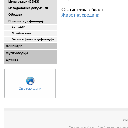
Метаподаци (ESMS)
Методолошки документи
Статистичка област:
Животна средина
Обрасци
Појмови и дефиниције
А-Ш (A-Ж)
По областима
Општи појмови и дефиниције
Новинари
Мултимедија
Архива
Свјетски дани
ЛИ
Званични веб-сајт Републичког завода 