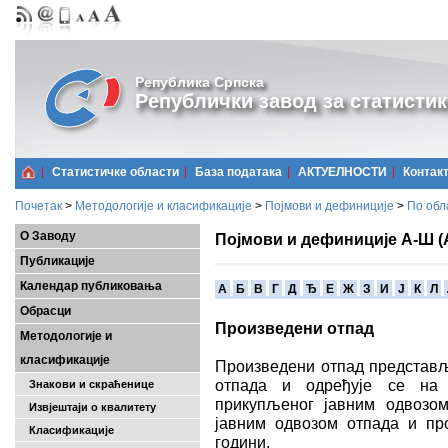
Република Српска
Републички завод за статистик
Статистичке области
Базa података
АКТУЕЛНОСТИ
Контак
Почетак
>
Методологије и класификације
>
Појмови и дефиниције
>
По обл
О Заводу
Појмови и дефиниције А-Ш (
Публикације
Календар публиковања
A
Б
В
Г
Д
Ђ
Е
Ж
З
И
Ј
К
Л
Обрасци
Произведени отпад
Методологије и
класификације
Произведени отпад представљ
отпада и одређује се на 
Знакови и скраћенице
прикупљеног јавним одвозом
Извјештаји о квалитету
јавним одвозом отпада и про
Класификације
години.