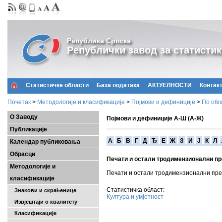
Република Српска
Републички завод за статистик
Статистичке области
Базa података
АКТУЕЛНОСТИ
Контак
Почетак
>
Методологије и класификације
>
Појмови и дефиниције
>
По обл
О Заводу
Појмови и дефиниције А-Ш (А-Ж)
Публикације
A
Б
В
Г
Д
Ђ
Е
Ж
З
И
Ј
К
Л
Календар публиковања
Обрасци
Печати и остали тродимензионални п
Методологије и
Печати и остали тродимензионални пред
класификације
Статистичка област:
Знакови и скраћенице
Култура и умјетност
Извјештаји о квалитету
Класификације