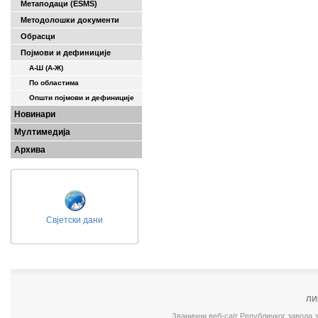
Метаподаци (ESMS)
Методолошки документи
Обрасци
Појмови и дефиниције
А-Ш (A-Ж)
По областима
Општи појмови и дефиниције
Новинари
Мултимедија
Архива
Свјетски дани
ЛИ
Званични веб-сајт Републичког завода 