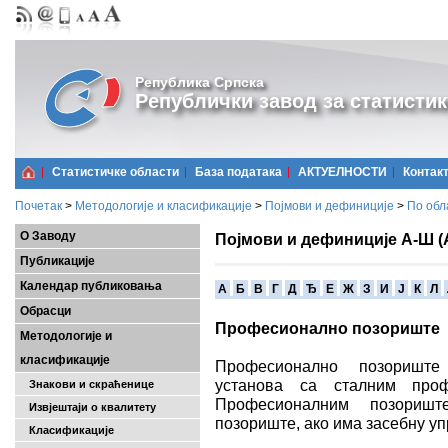
Република Српска
Републички завод за статистик
Статистичке области
Базa података
АКТУЕЛНОСТИ
Контак
Почетак
>
Методологије и класификације
>
Појмови и дефиниције
>
По обл
О Заводу
Појмови и дефиниције А-Ш (
Публикације
Календар публиковања
A
Б
В
Г
Д
Ђ
Е
Ж
З
И
Ј
К
Л
Обрасци
Професионално позориште
Методологије и
класификације
Професионално позориште 
установа са сталним проф
Знакови и скраћенице
Професионалним позориш
Извјештаји о квалитету
позориште, ако има засебну уп
Класификације