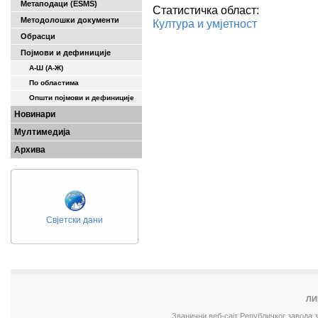
Метаподаци (ESMS)
Статистичка област:
Методолошки документи
Култура и умјетност
Обрасци
Појмови и дефиниције
А-Ш (A-Ж)
По областима
Општи појмови и дефиниције
Новинари
Мултимедија
Архива
Свјетски дани
ЛИ
Званични веб-сајт Републичког завода 