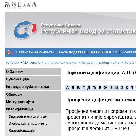
Република Српска
Републички завод за статистик
Статистичке области
Базa података
АКТУЕЛНОСТИ
Контак
Почетак
>
Методологије и класификације
>
Појмови и дефиниције
>
По обл
О Заводу
Појмови и дефиниције А-Ш (
Публикације
Календар публиковања
A
Б
В
Г
Д
Ђ
Е
Ж
З
И
Ј
К
Л
Обрасци
Просјечни дефицит сирома
Методологије и
класификације
Просјечни дефицит сиромаштва
проценат линије сиромаштва, з
Знакови и скраћенице
сиромашних домаћинстава мањ
Извјештаји о квалитету
Просјечан дефицит = P1/ P0
Класификације