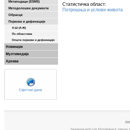
Метаподаци (ESMS)
Статистичка област:
Методолошки документи
Потрошња и услови живота
Обрасци
Појмови и дефиниције
А-Ш (A-Ж)
По областима
Општи појмови и дефиниције
Новинари
Мултимедија
Архива
Свјетски дани
ЛИ
Званични веб-сајт Републичког завода 