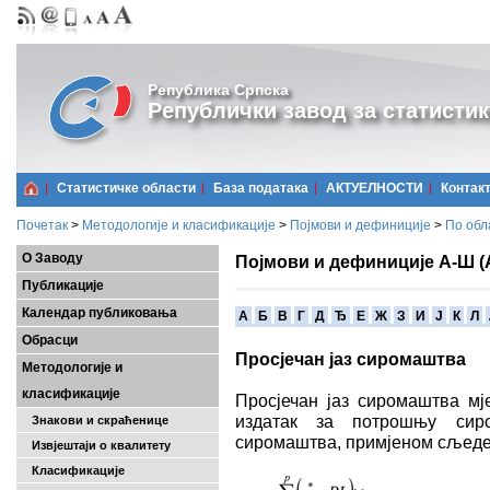
Република Српска
Републички завод за статистик
Статистичке области
Базa података
АКТУЕЛНОСТИ
Контак
Почетак
>
Методологије и класификације
>
Појмови и дефиниције
>
По обл
О Заводу
Појмови и дефиниције А-Ш (
Публикације
Календар публиковања
A
Б
В
Г
Д
Ђ
Е
Ж
З
И
Ј
К
Л
Обрасци
Просјечан јаз сиромаштва
Методологије и
класификације
Просјечан јаз сиромаштва мје
издатак за потрошњу сир
Знакови и скраћенице
сиромаштва, примјеном сљед
Извјештаји о квалитету
Класификације