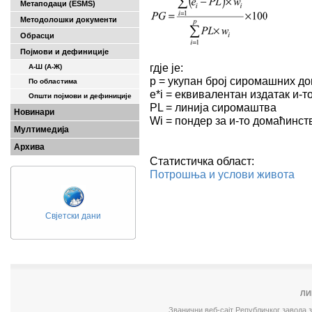
Метаподаци (ESMS)
Методолошки документи
Обрасци
Појмови и дефиниције
гдје је:
А-Ш (A-Ж)
p = укупан број сиромашних до
По областима
е*i = еквивалентан издатак и-т
Општи појмови и дефиниције
PL = линија сиромаштва
Новинари
Wi = пондер за и-то домаћинст
Мултимедија
Архива
Статистичка област:
Потрошња и услови живота
Свјетски дани
ЛИ
Званични веб-сајт Републичког завода 