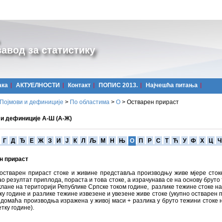
авод за статистику
ака
АКТУЕЛНОСТИ
Контакт
ПОПИС 2013.
Најчешћa питања
Појмови и дефиниције
>
По областима
>
О
>
Остварен прираст
 и дефиниције А-Ш (А-Ж)
Г
Д
Ђ
Е
Ж
З
И
Ј
К
Л
Љ
М
Н
Њ
О
П
Р
С
Т
Ћ
У
Ф
Х
Ц
Ч
н прираст
 остварен прираст стоке и живине представља производњу живе мјере сток
ао резултат приплода, пораста и това стоке, а израчунава се на основу бруто
клане на територији Републике Српске током године, разлике тежине стоке на 
ку године и разлике тежине извезене и увезене живе стоке (укупно остварен 
 домаћа производња изражена у живој маси + разлика у бруто тежини стоке н
етку године).