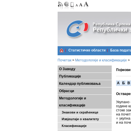
Република Српска
Републички з
Статистичке области
Базa подат
Почетак
>
Методологије и класификације
>
О Заводу
Појмови
Публикације
A
Б
В
Календар публиковања
Обрасци
Остваре
Методологије и
Укупано
класификације
године к
стоке за
Знакови и скраћенице
на почет
= укупна
Извјештаји о квалитету
и на поч
Класификације