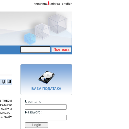
ћирилица
latinica
english
Џ
Ш
БАЗA ПОДАТАКА
е током
Username:
 тежине
крају и
Password:
прираст
а крају