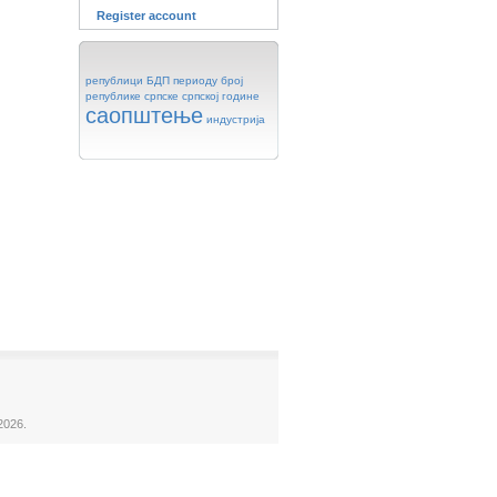
Register account
републици
БДП
периоду
број
републике
српске
српској
године
саопштење
индустрија
2026.