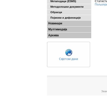
Статисти
Метаподаци (ESMS)
Пољопри
Методолошки документи
Обрасци
Појмови и дефиниције
Новинари
Мултимедија
Архива
Свјетски дани
Зван