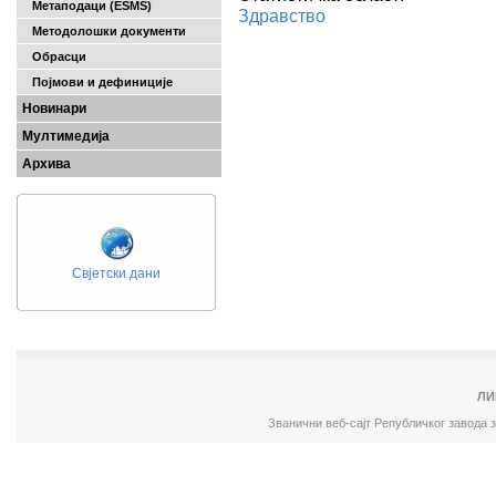
Метаподаци (ESMS)
Здравство
Методолошки документи
Обрасци
Појмови и дефиниције
Новинари
Мултимедија
Архива
Свјетски дани
ЛИ
Званични веб-сајт Републичког завода 