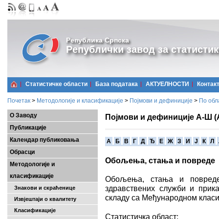
Република Српска
Републички завод за статистик
Статистичке области
Базa података
АКТУЕЛНОСТИ
Контак
Почетак
>
Методологије и класификације
>
Појмови и дефиниције
>
По обл
О Заводу
Појмови и дефиниције А-Ш (
Публикације
Календар публиковања
A
Б
В
Г
Д
Ђ
Е
Ж
З
И
Ј
К
Л
Обрасци
Обољења, стања и повреде
Методологије и
класификације
Обољења, стања и повреде 
здравствених служби и прика
Знакови и скраћенице
складу са Међународном класи
Извјештаји о квалитету
Класификације
Статистичка област: