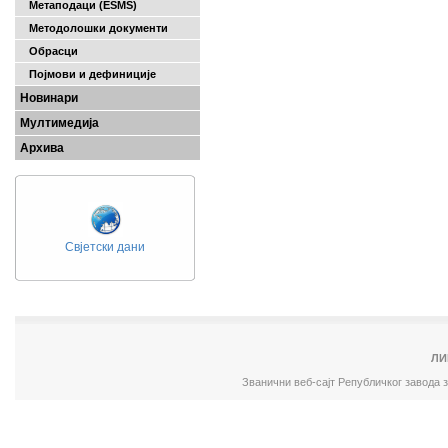
Метаподаци (ESMS)
Методолошки документи
Обрасци
Појмови и дефиниције
Новинари
Мултимедија
Архива
Свјетски дани
ЛИ
Званични веб-сајт Републичког завода 