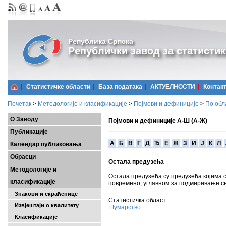
Република Српска
Републички завод за статистик
Статистичке области
Базa података
АКТУЕЛНОСТИ
Контак
Почетак
>
Методологије и класификације
>
Појмови и дефиниције
>
По обл
О Заводу
Појмови и дефиниције А-Ш (А-Ж)
Публикације
A
Б
В
Г
Д
Ђ
Е
Ж
З
И
Ј
К
Л
Календар публиковања
Обрасци
Остала предузећа
Методологије и
Остала предузећа су предузећа којима сј
класификације
повремено, углавном за подмиривање св
Знакови и скраћенице
Статистичка област:
Извјештаји о квалитету
Шумарство
Класификације