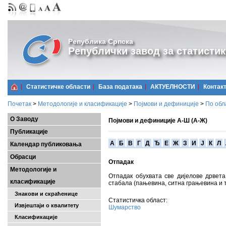
Република Српска
Републички завод за статистик
Статистичке области
Базa података
АКТУЕЛНОСТИ
Контак
Почетак
>
Методологије и класификације
>
Појмови и дефиниције
>
По обл
О Заводу
Појмови и дефиниције А-Ш (А-Ж)
Публикације
A
Б
В
Г
Д
Ђ
Е
Ж
З
И
Ј
К
Л
Календар публиковања
Обрасци
Отпадак
Методологије и
Отпадак обухвата све дијелове дрвета
класификације
стабала (пањевина, ситна грањевина и 
Знакови и скраћенице
Статистичка област:
Извјештаји о квалитету
Шумарство
Класификације