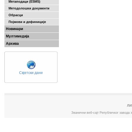
Метаподаци (ESMS)
Методолошки документи
Обрасци
Појмови и дефиниције
Новинари
Мултимедија
Архива
Свјетски дани
ЛИ
Званични веб-сајт Републичког завода 