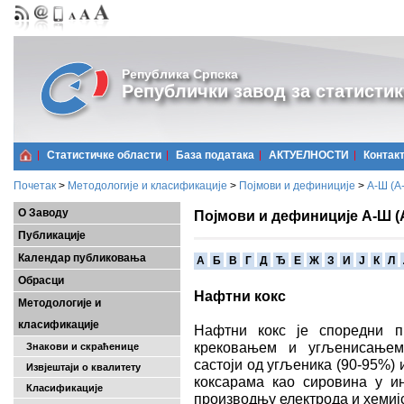
Република Српска
Републички завод за статистик
Статистичке области
Базa података
АКТУЕЛНОСТИ
Контак
Почетак
>
Методологије и класификације
>
Појмови и дефиниције
>
А-Ш (A
О Заводу
Појмови и дефиниције А-Ш (
Публикације
Календар публиковања
A
Б
В
Г
Д
Ђ
Е
Ж
З
И
Ј
К
Л
Обрасци
Нафтни кокс
Методологије и
класификације
Нафтни кокс је споредни п
крековањем и угљенисањем 
Знакови и скраћенице
састоји од угљеника (90-95%) 
Извјештаји о квалитету
коксарама као сировина у ин
Класификације
производњу електрода и хемиј