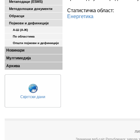
Метаподаци (ESMS)
Методолошки документи
Статистичка област:
Енергетика
Обрасци
Појмови и дефиниције
А-Ш (A-Ж)
По областима
Општи појмови и дефиниције
Новинари
Мултимедија
Архива
Свјетски дани
ЛИ
Званични веб-сајт Републичког завода 