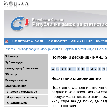
Република Српска
Републички завод за статистик
Статистичке области
Базa података
АКТУЕЛНОСТИ
Контак
Почетак
>
Методологије и класификације
>
Појмови и дефиниције
>
По обл
О Заводу
Појмови и дефиниције А-Ш (
Публикације
Календар публиковања
A
Б
В
Г
Д
Ђ
Е
Ж
З
И
Ј
К
Л
Обрасци
Неактивно становништво
Методологије и
класификације
Неактивно становништво чине
радила и која током четири се
Знакови и скраћенице
предузимала никакве активнос
Извјештаји о квалитету
нису спремна да почну да рад
Класификације
посао понудио.