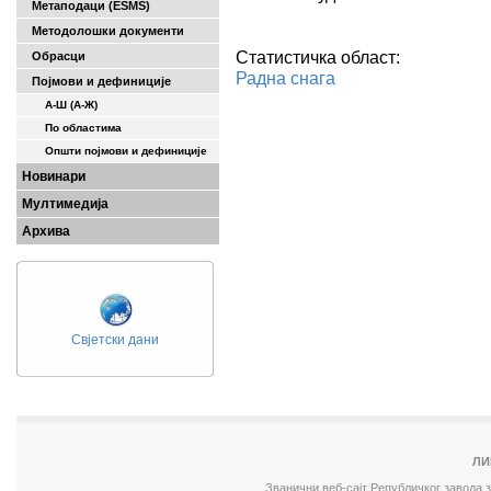
Метаподаци (ESMS)
Методолошки документи
Статистичка област:
Обрасци
Радна снага
Појмови и дефиниције
А-Ш (A-Ж)
По областима
Општи појмови и дефиниције
Новинари
Мултимедија
Архива
Свјетски дани
ЛИ
Званични веб-сајт Републичког завода 