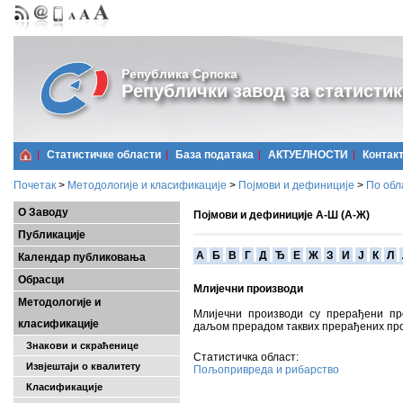
Република Српска
Републички завод за статистик
Статистичке области
Базa података
АКТУЕЛНОСТИ
Контак
Почетак
>
Методологије и класификације
>
Појмови и дефиниције
>
По обл
О Заводу
Појмови и дефиниције А-Ш (А-Ж)
Публикације
A
Б
В
Г
Д
Ђ
Е
Ж
З
И
Ј
К
Л
Календар публиковања
Обрасци
Млијечни производи
Методологије и
Млијечни производи су прерађени пр
класификације
даљом прерадом таквих прерађених пр
Знакови и скраћенице
Статистичка област:
Извјештаји о квалитету
Пољопривреда и рибарство
Класификације