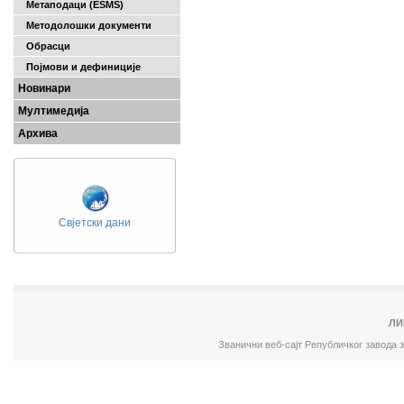
Метаподаци (ESMS)
Методолошки документи
Обрасци
Појмови и дефиниције
Новинари
Мултимедија
Архива
Свјетски дани
ЛИ
Званични веб-сајт Републичког завода 