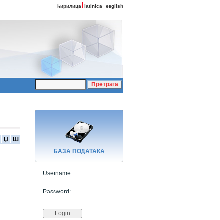
ћирилица
latinica
english
Џ
Ш
БАЗA ПОДАТАКА
Username:
Password: