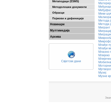
Метаподаци (ESMS)
Материј
Међунар
Методолошки документи
Међуфаз
Обрасци
Меки шу
Мелиора
Појмови и дефиниције
Методa 
Метода ј
Новинари
Мигрант
Мултимедија
Миграци
Миграци
Архива
Микрооб
Микроф
Млађе п
Млађи м
Млазно г
Млијеко
Млијечн
Свјетски дани
Мобилна
Моторни
Мртворо
Музеј
Музне к
Зван