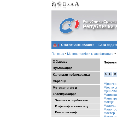
Република Српска
Републички з
Статистичке области
Базa подат
Почетак
>
Методологије и класификације
>
О Заводу
Појмови
Публикације
A
Б
В
Календар публиковања
Обрасци
Мјесечн
Мјесто с
Методологије и
Мјешови
класификације
Магистар
Магистр
Знакови и скраћенице
Макије
Малољет
Извјештаји о квалитету
Малопро
Класификације
Мастер
Масти и