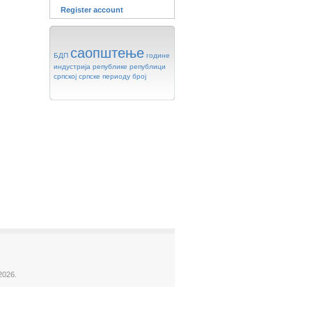
Register account
саопштење
БДП
године
индустрија
републике
републици
српској
српске
периоду
број
2026.