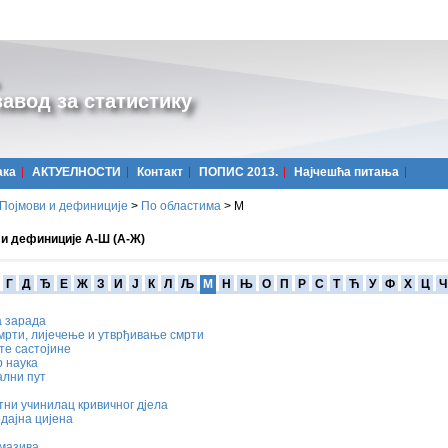
авод за статистику
ака
АКТУЕЛНОСТИ
Контакт
ПОПИС 2013.
Најчешћa питања
Појмови и дефиниције
>
По областима
>
М
 и дефиниције А-Ш (А-Ж)
Г
Д
Ђ
Е
Ж
З
И
Ј
К
Л
Љ
М
Н
Њ
О
П
Р
С
Т
Ћ
У
Ф
Х
Ц
Ч
а зарада
мрти, лијечење и утврђивање смрти
те састојине
 наука
ални пут
ни учинилац кривичног дјела
дајна цијена
 мазива