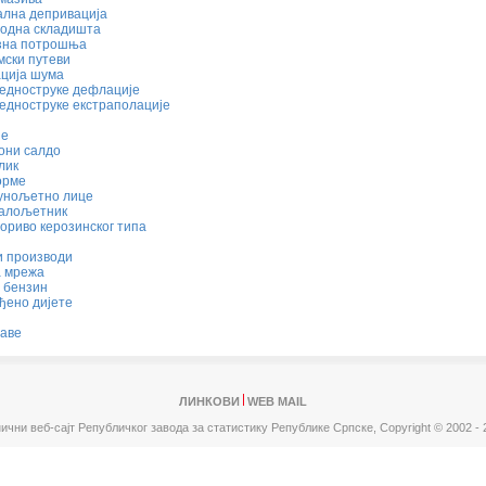
ална депривација
одна складишта
на потрошња
мски путеви
ција шума
једноструке дефлације
едноструке екстраполације
је
они салдо
лик
орме
унољетно лице
алољетник
ориво керозинског типа
и производи
 мрежа
 бензин
ђено дијете
раве
ЛИНКОВИ
WEB MAIL
ични веб-сајт Републичког завода за статистику Републике Српске,
Copyright © 2002 - 