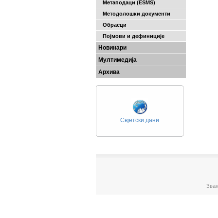
Метаподаци (ESMS)
Методолошки документи
Обрасци
Појмови и дефиниције
Новинари
Мултимедија
Архива
Свјетски дани
Зван