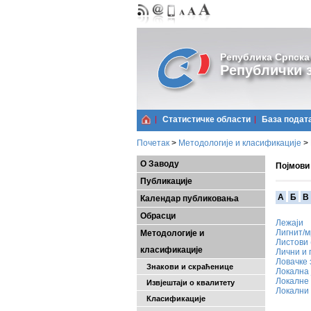
Република Српска
Републички з
Статистичке области
Базa подат
Почетак
>
Методологије и класификације
>
О Заводу
Појмови
Публикације
A
Б
В
Календар публиковања
Обрасци
Лежаји
Лигнит/м
Методологије и
Листови 
класификације
Лични и
Ловачке 
Знакови и скраћенице
Локална
Локалне 
Извјештаји о квалитету
Локални 
Класификације