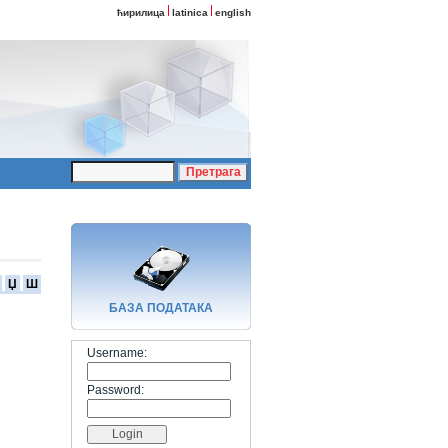
ћирилица
latinica
english
Џ
Ш
БАЗA ПОДАТАКА
Username:
Password: