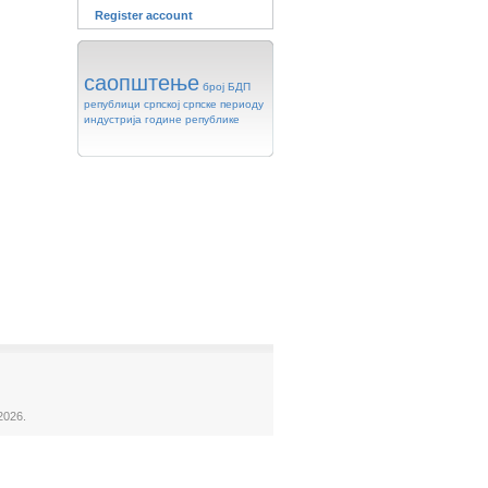
Register account
саопштење
број
БДП
републици
српској
српске
периоду
индустрија
године
републике
2026.