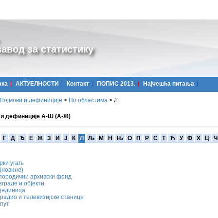
авод за статистику
ака
АКТУЕЛНОСТИ
Контакт
ПОПИС 2013.
Најчешћa питања
Појмови и дефиниције
>
По областима
>
Л
 и дефиниције А-Ш (А-Ж)
Г
Д
Ђ
Е
Ж
З
И
Ј
К
Л
Љ
М
Н
Њ
О
П
Р
С
Т
Ћ
У
Ф
Х
Ц
Ч
рки угаљ
(новине)
 породични архивски фонд
зграде и објекти
 јединица
радио и телевизијске станице
пут