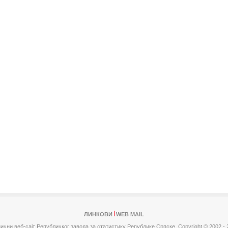
ЛИНКОВИ
WEB MAIL
ични веб-сајт Републичког завода за статистику Републике Српске,
Copyright © 2002 - 