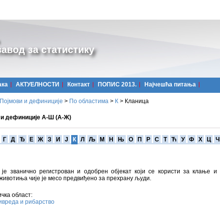
авод за статистику
ака
АКТУЕЛНОСТИ
Контакт
ПОПИС 2013.
Најчешћa питања
Појмови и дефиниције
>
По областима
>
К
>
Кланица
 и дефиниције А-Ш (А-Ж)
Г
Д
Ђ
Е
Ж
З
И
Ј
К
Л
Љ
М
Н
Њ
О
П
Р
С
Т
Ћ
У
Ф
Х
Ц
Ч
 је званично регистрован и одобрен објекат који се користи за клање и
животиња чије је месо предвиђено за прехрану људи.
чка област:
вреда и рибарство