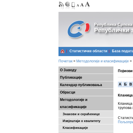
Република Српска
Републички з
Статистичке области
Базa подат
Почетак
>
Методологије и класификације
>
О Заводу
Појмови
Публикације
A
Б
В
Календар публиковања
Обрасци
Кланица
Методологије и
Кланица
класификације
трупова 
Знакови и скраћенице
Статисти
Извјештаји о квалитету
Пољопри
Класификације