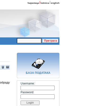
ћирилица
latinica
english
Џ
Ш
БАЗA ПОДАТАКА
 обраду
Username:
Password: