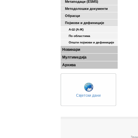
Метаподаци (ESMS)
Методолошки документи
Обрасци
Појмови и дефиниције
А-Ш (A-Ж)
По областима
Општи појмови и дефиниције
Новинари
Мултимедија
Архива
Свјетски дани
Зван