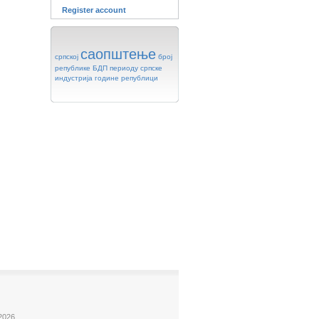
Register account
саопштење
српској
број
републике
БДП
периоду
српске
индустрија
године
републици
2026.