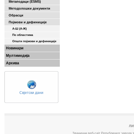
Метаподаци (ESMS)
Методолошки документи
Обрасци
Појмови и дефиниције
А-Ш (A-Ж)
По областима
Општи појмови и дефиниције
Новинари
Мултимедија
Архива
Свјетски дани
ЛИ
Званични веб-сајт Републичког завода 