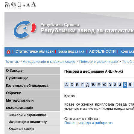
Република Српска
Републички завод за статистик
Статистичке области
Базa података
АКТУЕЛНОСТИ
Контак
Почетак
>
Методологије и класификације
>
Појмови и дефиниције
>
По обл
О Заводу
Појмови и дефиниције А-Ш (А-Ж)
Публикације
A
Б
В
Г
Д
Ђ
Е
Ж
З
И
Ј
К
Л
Календар публиковања
Обрасци
Крава
Методологије и
Краве су женска приплодна говеда ста
класификације
укључује и женке приплодна говеда млађе
Знакови и скраћенице
Статистичка област:
Извјештаји о квалитету
Пољопривреда и рибарство
Класификације