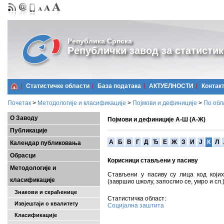
Република Српска
Републички завод за статистик
Статистичке области
Базa података
АКТУЕЛНОСТИ
Контак
Почетак
>
Методологије и класификације
>
Појмови и дефиниције
>
По обл
О Заводу
Појмови и дефиниције А-Ш (А-Ж)
Публикације
A
Б
В
Г
Д
Ђ
Е
Ж
З
И
Ј
К
Л
Календар публиковања
Обрасци
Корисници стављени у пасиву
Методологије и
Стављени у пасиву су лица код којих
класификације
(завршио школу, запослио се, умро и сл.)
Знакови и скраћенице
Статистичка област:
Извјештаји о квалитету
Социјална заштита
Класификације