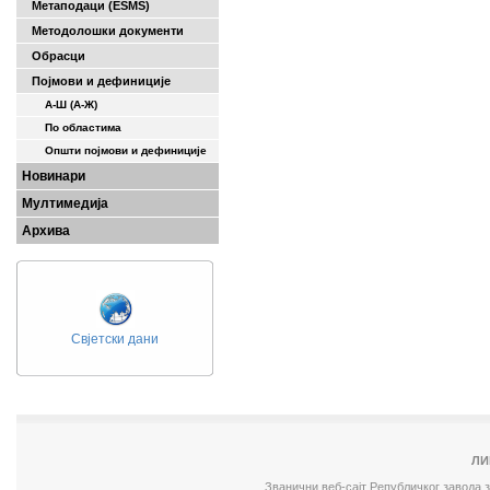
Метаподаци (ESMS)
Методолошки документи
Обрасци
Појмови и дефиниције
А-Ш (A-Ж)
По областима
Општи појмови и дефиниције
Новинари
Мултимедија
Архива
Свјетски дани
ЛИ
Званични веб-сајт Републичког завода 