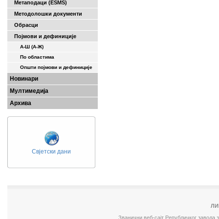
Метаподаци (ESMS)
Методолошки документи
Обрасци
Појмови и дефиниције
А-Ш (A-Ж)
По областима
Општи појмови и дефиниције
Новинари
Мултимедија
Архива
Свјетски дани
ЛИ
Званични веб-сајт Републичког завода 