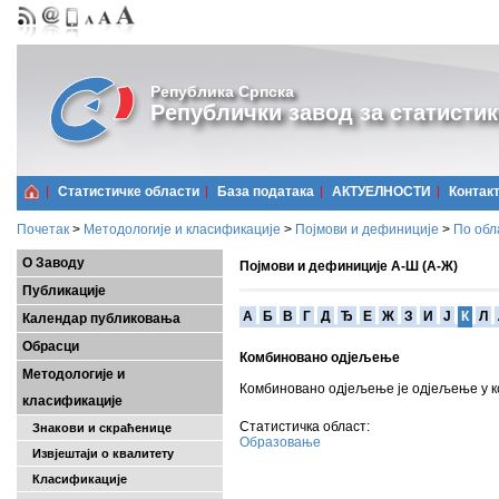
Република Српска
Републички завод за статистик
Статистичке области
Базa података
АКТУЕЛНОСТИ
Контак
Почетак
>
Методологије и класификације
>
Појмови и дефиниције
>
По обл
О Заводу
Појмови и дефиниције А-Ш (А-Ж)
Публикације
A
Б
В
Г
Д
Ђ
Е
Ж
З
И
Ј
К
Л
Календар публиковања
Обрасци
Комбиновано одјељење
Методологије и
Комбиновано одјељење је одјељење у ко
класификације
Статистичка област:
Знакови и скраћенице
Образовање
Извјештаји о квалитету
Класификације